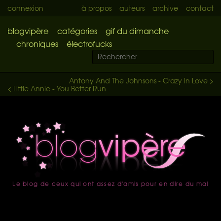
connexion
à propos
auteurs
archive
contact
blogvipère
catégories
gif du dimanche
chroniques
électrofucks
Antony And The Johnsons - Crazy In Love >
< Little Annie - You Better Run
Le blog de ceux qui ont assez d'amis pour en dire du mal
accueil