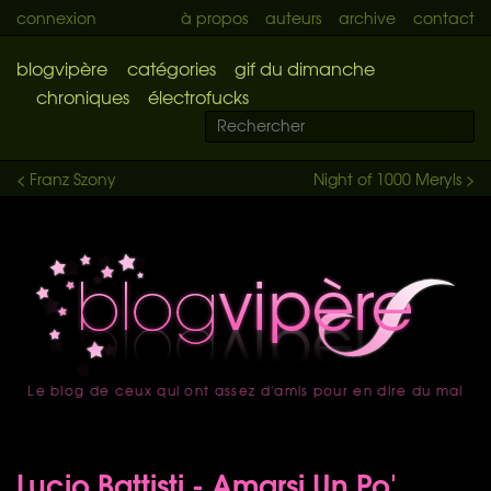
connexion
à propos
auteurs
archive
contact
blogvipère
catégories
gif du dimanche
chroniques
électrofucks
< Franz Szony
Night of 1000 Meryls >
Le blog de ceux qui ont assez d'amis pour en dire du mal
accueil
Lucio Battisti - Amarsi Un Po'