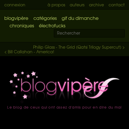
connexion
à propos
auteurs
archive
contact
blogvipère
catégories
gif du dimanche
chroniques
électrofucks
Philip Glass - The Grid (Qatsi Trilogy Supercut) >
< Bill Callahan - America!
Le blog de ceux qui ont assez d'amis pour en dire du mal
accueil