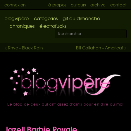
connexion
à propos
auteurs
archive
contact
blogvipère
catégories
gif du dimanche
chroniques
électrofucks
< Rhye - Black Rain
Bill Callahan - America! >
Le blog de ceux qui ont assez d'amis pour en dire du mal
accueil
Jazell Barbie Royale