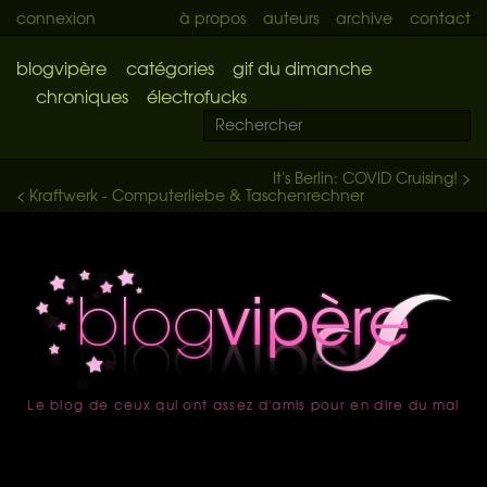
connexion
à propos
auteurs
archive
contact
blogvipère
catégories
gif du dimanche
chroniques
électrofucks
It's Berlin: COVID Cruising! >
< Kraftwerk - Computerliebe & Taschenrechner
Le blog de ceux qui ont assez d'amis pour en dire du mal
accueil