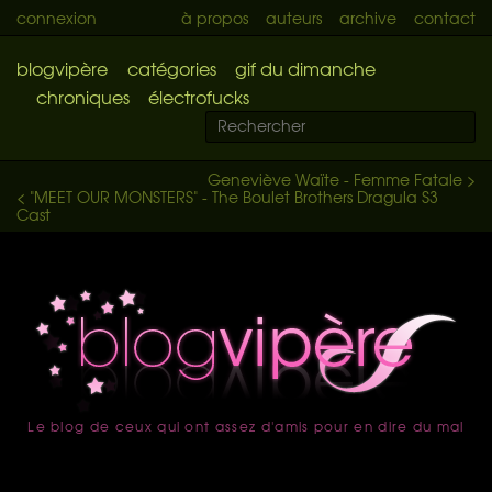
connexion
à propos
auteurs
archive
contact
blogvipère
catégories
gif du dimanche
chroniques
électrofucks
Geneviève Waïte - Femme Fatale >
< "MEET OUR MONSTERS" - The Boulet Brothers Dragula S3
Cast
Le blog de ceux qui ont assez d'amis pour en dire du mal
accueil