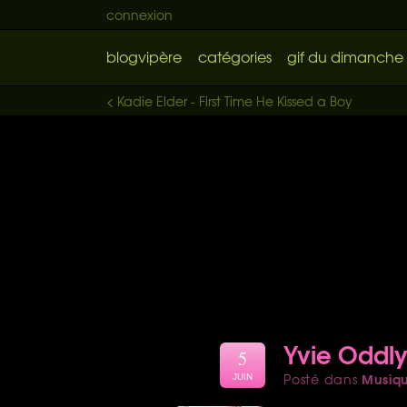
connexion
blogvipère
catégories
gif du dimanche
< Kadie Elder - First Time He Kissed a Boy
Yvie Oddly 
5
Musiq
Posté dans
JUIN