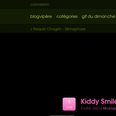
connexion
blogvipère
catégories
gif du dimanche
< Requin Chagrin - Sémaphore
Kiddy Smil
5
Musiq
Posté dans
JUIN