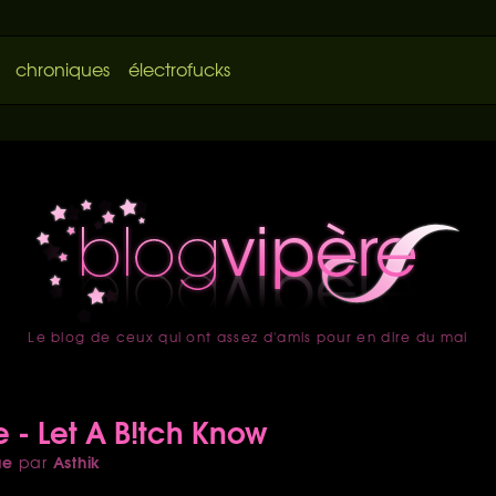
chroniques
électrofucks
Le blog de ceux qui ont assez d'amis pour en dire du mal
accueil
e - Let A B!tch Know
ue
Asthik
par