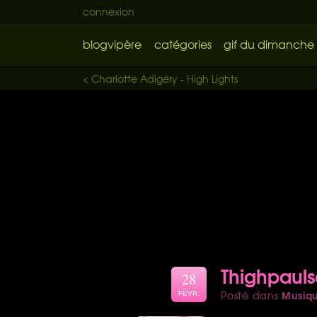
connexion
blogvipère
catégories
gif du dimanche
< Charlotte Adigéry - High Lights
Thighpauls
28
Musiq
Posté dans
FÉVR.