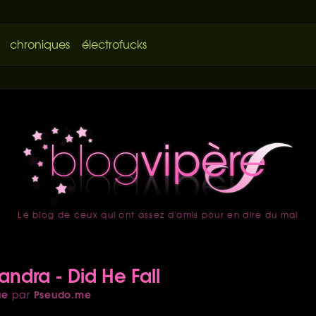
chroniques
électrofucks
Le blog de ceux qui ont assez d'amis pour en dire du mal
accueil
andra - Did He Fall
ue
Pseudo.me
par