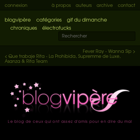
connexion
à propos
auteurs
archive
contact
blogvipère
catégories
gif du dimanche
chroniques
électrofucks
Fever Ray - Wanna Sip >
< Que trabaje Rita - La Prohibida, Supremme de Luxe,
Asanza & Rita Team
Le blog de ceux qui ont assez d'amis pour en dire du mal
accueil