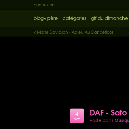
connexion
blogvipère
catégories
gif du dimanche
< Marie Davidson - Adieu Au Dancefloor
DAF - Sato
4
Musiq
Posté dans
OCT.