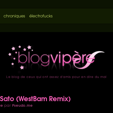
chroniques
électrofucks
Le blog de ceux qui ont assez d'amis pour en dire du mal
accueil
 Sato (WestBam Remix)
ue
Pseudo.me
par