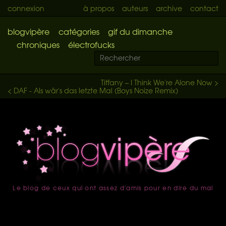
connexion
à propos
auteurs
archive
contact
blogvipère
catégories
gif du dimanche
chroniques
électrofucks
Tiffany – I Think We're Alone Now >
< DAF - Als wär's das letzte Mal (Boys Noize Remix)
Le blog de ceux qui ont assez d'amis pour en dire du mal
accueil