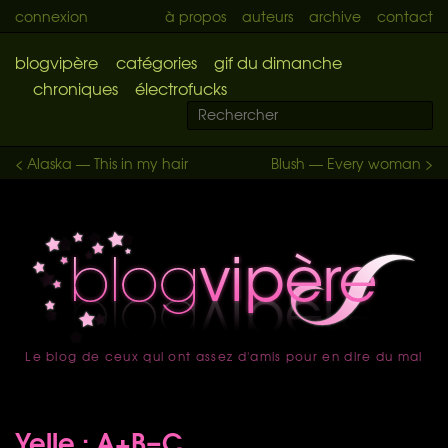
connexion
à propos
auteurs
archive
contact
blogvipère
catégories
gif du dimanche
chroniques
électrofucks
< Alaska — This in my hair
Blush — Every woman >
Le blog de ceux qui ont assez d'amis pour en dire du mal
accueil
Yelle : A+B=C