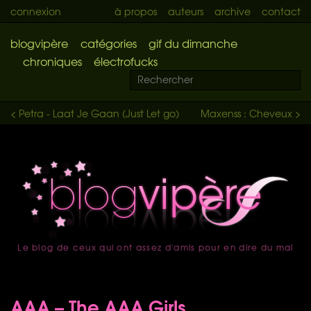
connexion
à propos
auteurs
archive
contact
blogvipère
catégories
gif du dimanche
chroniques
électrofucks
< Petra - Laat Je Gaan (Just Let go)
Maxenss : Cheveux >
Le blog de ceux qui ont assez d'amis pour en dire du mal
accueil
AAA – The AAA Girls