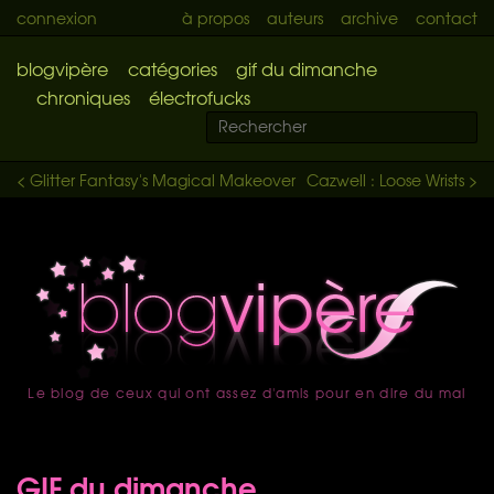
connexion
à propos
auteurs
archive
contact
blogvipère
catégories
gif du dimanche
chroniques
électrofucks
< Glitter Fantasy's Magical Makeover
Cazwell : Loose Wrists >
Le blog de ceux qui ont assez d'amis pour en dire du mal
accueil
GIF du dimanche