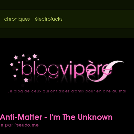
chroniques
électrofucks
Le blog de ceux qui ont assez d'amis pour en dire du mal
accueil
Anti-Matter - I'm The Unknown
ue
Pseudo.me
par