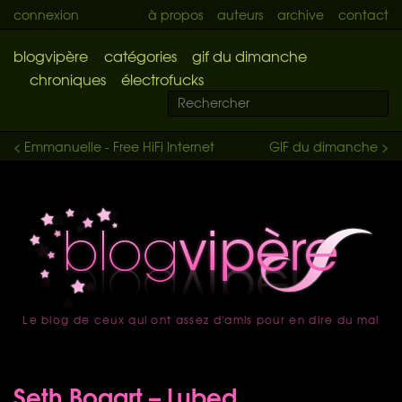
connexion
à propos
auteurs
archive
contact
blogvipère
catégories
gif du dimanche
chroniques
électrofucks
< Emmanuelle - Free HiFi Internet
GIF du dimanche >
Le blog de ceux qui ont assez d'amis pour en dire du mal
accueil
Seth Bogart – Lubed