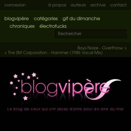
connexion
à propos
auteurs
archive
contact
blogvipère
catégories
gif du dimanche
chroniques
électrofucks
Boys Noize - Overthrow >
< The SM Corporation - Hammer (1986 Vocal Mix)
Le blog de ceux qui ont assez d'amis pour en dire du mal
accueil