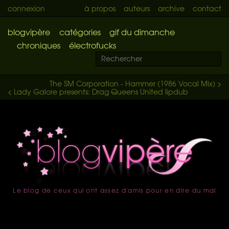
connexion
à propos
auteurs
archive
contact
blogvipère
catégories
gif du dimanche
chroniques
électrofucks
The SM Corporation - Hammer (1986 Vocal Mix) >
< Lady Galore presents: Drag Queens United lipdub
Le blog de ceux qui ont assez d'amis pour en dire du mal
accueil