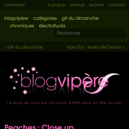
connexion
à propos
auteurs
archive
contact
blogvipère
catégories
gif du dimanche
chroniques
électrofucks
< GIF du dimanche
Hard Ton : Make Me Dance >
Le blog de ceux qui ont assez d'amis pour en dire du mal
accueil
Peaches : Close up