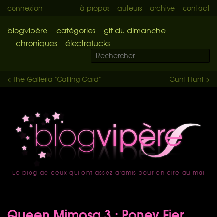
connexion
à propos
auteurs
archive
contact
blogvipère
catégories
gif du dimanche
chroniques
électrofucks
< The Galleria "Calling Card"
Cunt Hunt >
Le blog de ceux qui ont assez d'amis pour en dire du mal
accueil
Queen Mimosa 3 : Poney Fier