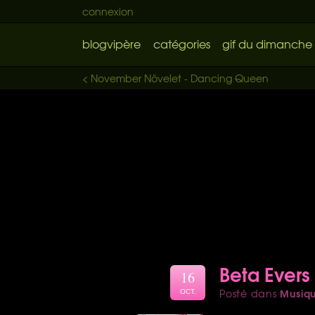
connexion
blogvipère
catégories
gif du dimanche
< November Növelet - Dancing Queen
Beta Evers 
16
Musiq
Posté dans
OCT.