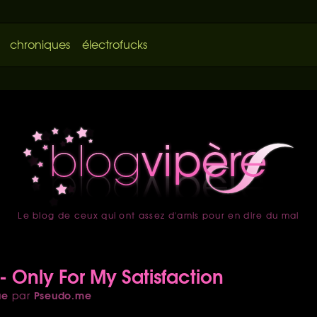
chroniques
électrofucks
Le blog de ceux qui ont assez d'amis pour en dire du mal
accueil
- Only For My Satisfaction
ue
Pseudo.me
par