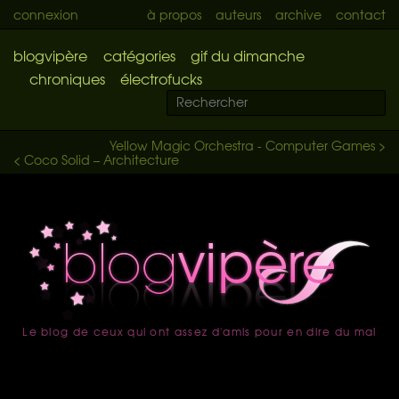
connexion
à propos
auteurs
archive
contact
blogvipère
catégories
gif du dimanche
chroniques
électrofucks
Yellow Magic Orchestra - Computer Games >
< Coco Solid – Architecture
Le blog de ceux qui ont assez d'amis pour en dire du mal
accueil