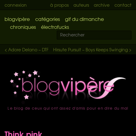
connexion
à propos
auteurs
archive
contact
blogvipère
catégories
gif du dimanche
chroniques
électrofucks
< Adore Delano – DTF
Hirsute Pursuit – Boys Keeps Swinging >
Le blog de ceux qui ont assez d'amis pour en dire du mal
accueil
Think pink