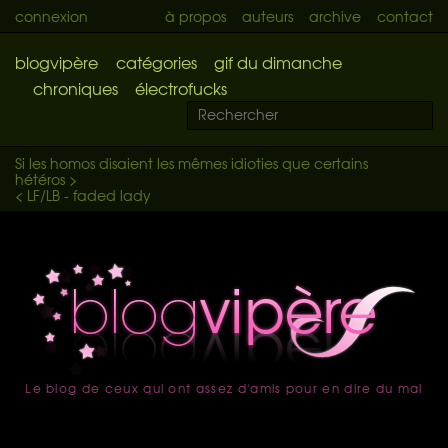
connexion
à propos
auteurs
archive
contact
blogvipère
catégories
gif du dimanche
chroniques
électrofucks
Si les homos disaient les mêmes idioties que certains
hétéros >
< LF/LB - faded lady
Le blog de ceux qui ont assez d'amis pour en dire du mal
accueil