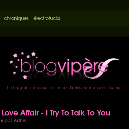
chroniques
électrofucks
Le blog de ceux qui ont assez d'amis pour en dire du mal
accueil
Love Affair - I Try To Talk To You
ue
Asthik
par