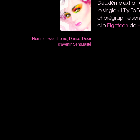
Deuxième extrait 
le single « I Try 
chorégraphie sens
clip
Eighteen
de
H
Homme sweet home
,
Danse
,
Désir
d'avenir
,
Sensualité