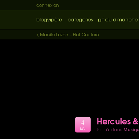
connexion
blogvipère
catégories
gif du dimanche
< Manila Luzon – Hot Couture
Hercules & 
4
Musiq
Posté dans
MAI