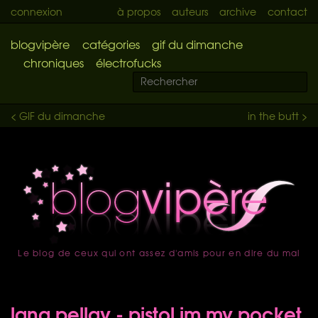
connexion
à propos
auteurs
archive
contact
blogvipère
catégories
gif du dimanche
chroniques
électrofucks
< GIF du dimanche
in the butt >
Le blog de ceux qui ont assez d'amis pour en dire du mal
accueil
lana pellay - pistol im my pocket