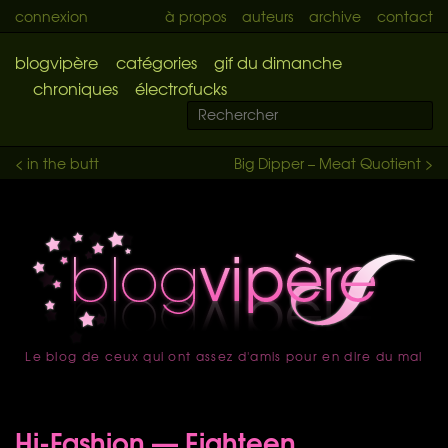
connexion
à propos
auteurs
archive
contact
blogvipère
catégories
gif du dimanche
chroniques
électrofucks
< in the butt
Big Dipper – Meat Quotient >
Le blog de ceux qui ont assez d'amis pour en dire du mal
accueil
Hi-Fashion — Eighteen