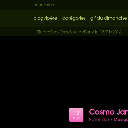
connexion
blogvipère
catégories
gif du dimanche
< ElectroFuckDiscoSuicideParty le 18/01/2014
Cosmo Jarv
12
Musiq
Posté dans
JANV.