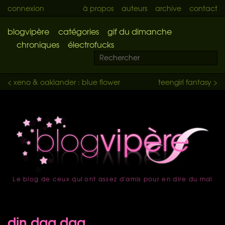
connexion
à propos
auteurs
archive
contact
blogvipère
catégories
gif du dimanche
chroniques
électrofucks
< xeno & oaklander : blue flower
teengirl fantasy >
Le blog de ceux qui ont assez d'amis pour en dire du mal
accueil
din daa daa