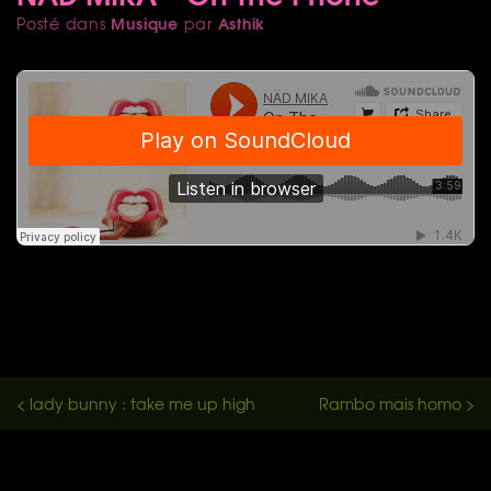
Musique
Asthik
Posté dans
par
< lady bunny : take me up high
Rambo mais homo >