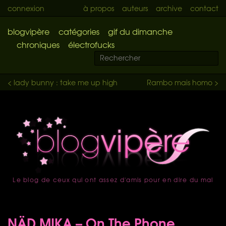
connexion
à propos
auteurs
archive
contact
blogvipère
catégories
gif du dimanche
chroniques
électrofucks
< lady bunny : take me up high
Rambo mais homo >
Le blog de ceux qui ont assez d'amis pour en dire du mal
accueil
NÄD MIKA – On The Phone