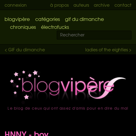
connexion
à propos
auteurs
archive
contact
blogvipère
catégories
gif du dimanche
chroniques
électrofucks
< GIF du dimanche
ladies of the eighties >
Le blog de ceux qui ont assez d'amis pour en dire du mal
accueil
HNNY - boy