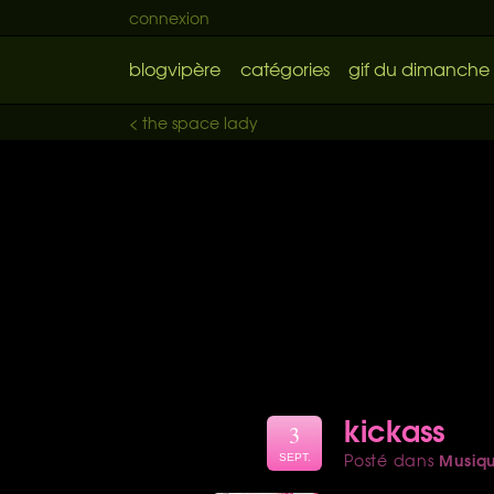
connexion
blogvipère
catégories
gif du dimanche
< the space lady
kickass
3
Musiq
Posté dans
SEPT.