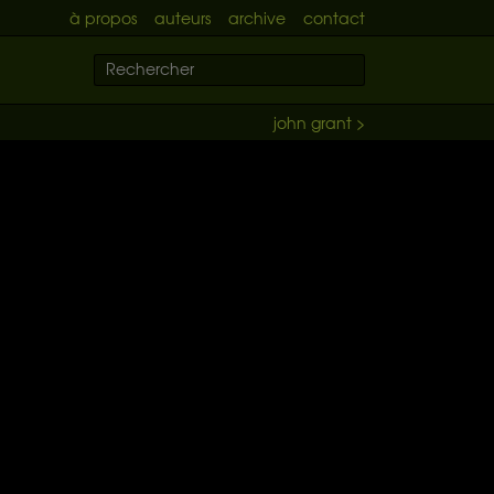
à propos
auteurs
archive
contact
john grant >