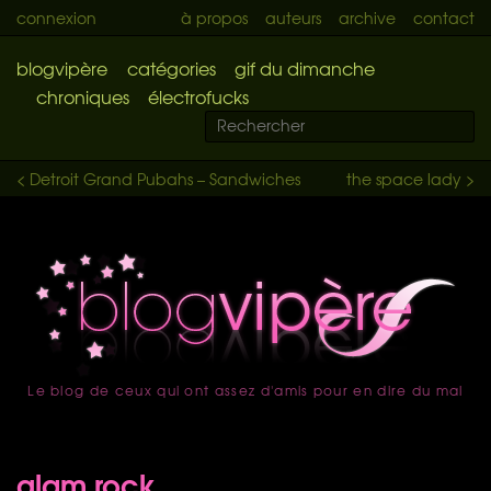
connexion
à propos
auteurs
archive
contact
blogvipère
catégories
gif du dimanche
chroniques
électrofucks
< Detroit Grand Pubahs – Sandwiches
the space lady >
Le blog de ceux qui ont assez d'amis pour en dire du mal
accueil
glam rock