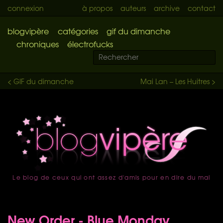
connexion
à propos
auteurs
archive
contact
blogvipère
catégories
gif du dimanche
chroniques
électrofucks
< GIF du dimanche
Mai Lan – Les Huitres >
Le blog de ceux qui ont assez d'amis pour en dire du mal
accueil
New Order - Blue Monday