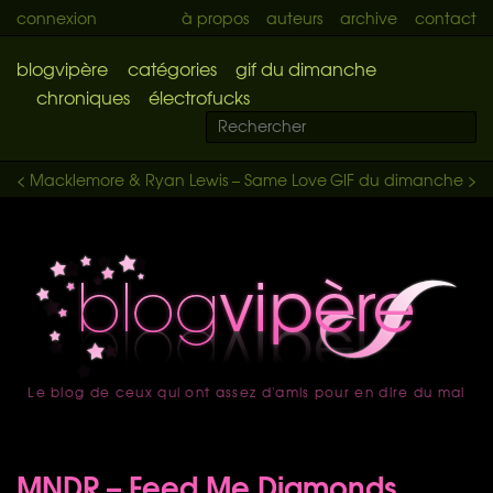
connexion
à propos
auteurs
archive
contact
blogvipère
catégories
gif du dimanche
chroniques
électrofucks
< Macklemore & Ryan Lewis – Same Love
GIF du dimanche >
Le blog de ceux qui ont assez d'amis pour en dire du mal
accueil
MNDR – Feed Me Diamonds