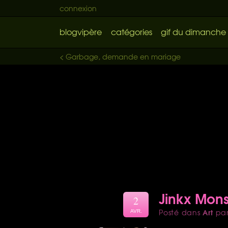
connexion
blogvipère
catégories
gif du dimanche
< Garbage, demande en mariage
Jinkx Mon
2
Art
Posté dans
pa
AVR.