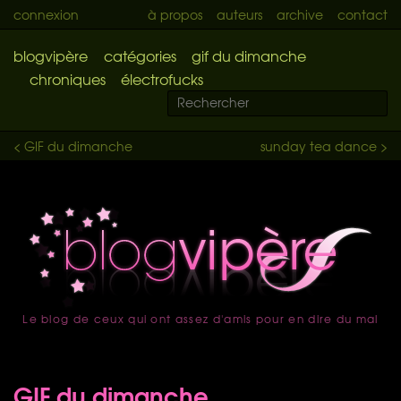
connexion
à propos
auteurs
archive
contact
blogvipère
catégories
gif du dimanche
chroniques
électrofucks
< GIF du dimanche
sunday tea dance >
Le blog de ceux qui ont assez d'amis pour en dire du mal
accueil
GIF du dimanche