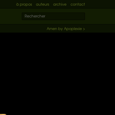
à propos
auteurs
archive
contact
Amen by Apoplexie >