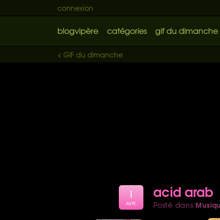
connexion
blogvipère
catégories
gif du dimanche
< GIF du dimanche
acid arab
1
Musiq
Posté dans
AVR.