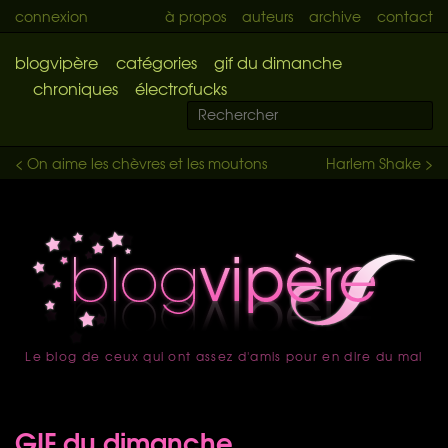
connexion
à propos
auteurs
archive
contact
blogvipère
catégories
gif du dimanche
chroniques
électrofucks
< On aime les chèvres et les moutons
Harlem Shake >
Le blog de ceux qui ont assez d'amis pour en dire du mal
accueil
GIF du dimanche