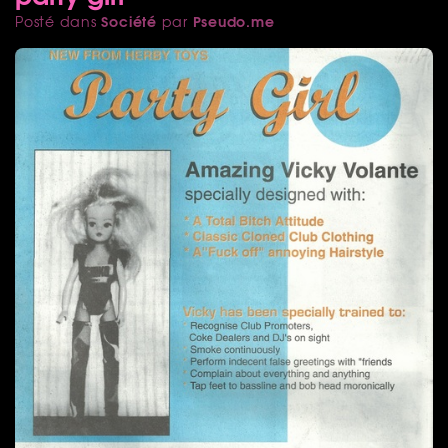
Société
Pseudo.me
Posté dans
par