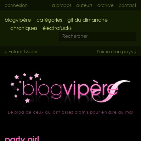
connexion
à propos
auteurs
archive
contact
blogvipère
catégories
gif du dimanche
chroniques
électrofucks
< Enfant Queer
J'aime mon pays >
Le blog de ceux qui ont assez d'amis pour en dire du mal
accueil
party girl