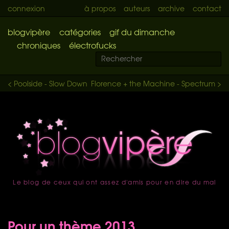
connexion
à propos
auteurs
archive
contact
blogvipère
catégories
gif du dimanche
chroniques
électrofucks
< Poolside - Slow Down
Florence + the Machine - Spectrum >
Le blog de ceux qui ont assez d'amis pour en dire du mal
accueil
Pour un thème 2013