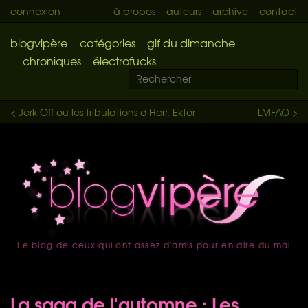
connexion
à propos
auteurs
archive
contact
blogvipère
catégories
gif du dimanche
chroniques
électrofucks
< Jerk Off ou les tribulations d'Herr. Ektor
LMFAO >
Le blog de ceux qui ont assez d'amis pour en dire du mal
accueil
La saga de l'automne : Les