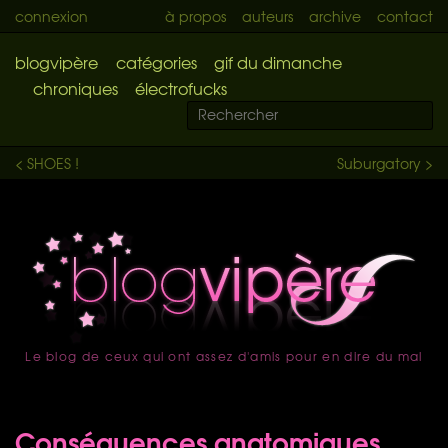
connexion
à propos
auteurs
archive
contact
blogvipère
catégories
gif du dimanche
chroniques
électrofucks
< SHOES !
Suburgatory >
Le blog de ceux qui ont assez d'amis pour en dire du mal
accueil
Conséquences anatomiques