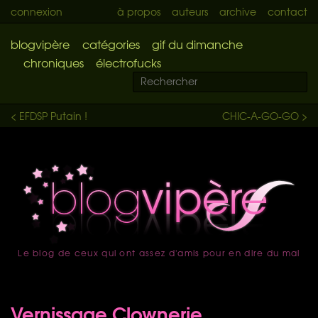
connexion
à propos
auteurs
archive
contact
blogvipère
catégories
gif du dimanche
chroniques
électrofucks
< EFDSP Putain !
CHIC-A-GO-GO >
Le blog de ceux qui ont assez d'amis pour en dire du mal
accueil
Vernissage Clownerie