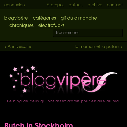
connexion
à propos
auteurs
archive
contact
blogvipère
catégories
gif du dimanche
chroniques
électrofucks
< Anniversaire
la maman et la putain >
Le blog de ceux qui ont assez d'amis pour en dire du mal
accueil
Butch in Stockholm