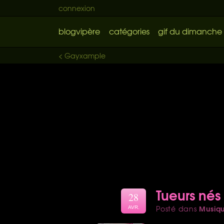
connexion
blogvipère
catégories
gif du dimanche
< Gayxample
Tueurs nés
28
Musiq
Posté dans
AVR.