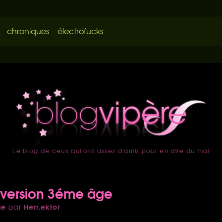
chroniques
électrofucks
Le blog de ceux qui ont assez d'amis pour en dire du mal
accueil
 version 3éme âge
ue
Herr.ektor
par