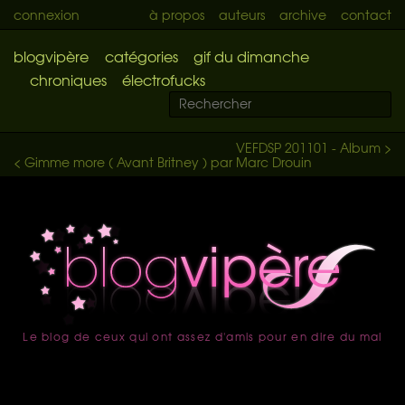
connexion
à propos
auteurs
archive
contact
blogvipère
catégories
gif du dimanche
chroniques
électrofucks
VEFDSP 201101 - Album >
< Gimme more ( Avant Britney ) par Marc Drouin
Le blog de ceux qui ont assez d'amis pour en dire du mal
accueil