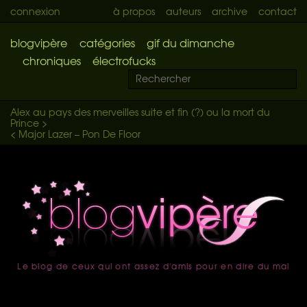
connexion
à propos
auteurs
archive
contact
blogvipère
catégories
gif du dimanche
chroniques
électrofucks
Alex au pays des merveilles suite et fin (?) ou la mort du
Prince >
< Major Lazer – Pon De Floor
Le blog de ceux qui ont assez d'amis pour en dire du mal
accueil