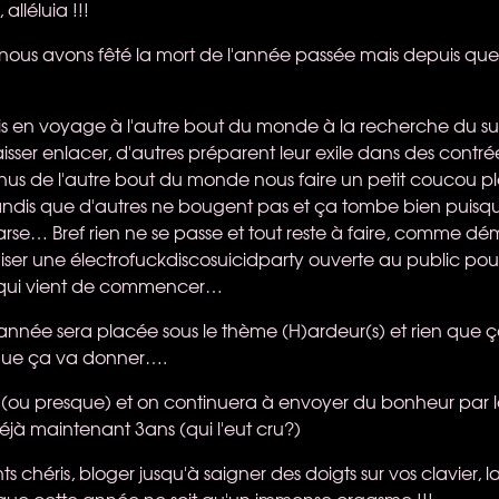
 alléluia !!!
nous avons fêté la mort de l'année passée mais depuis que s
tis en voyage à l'autre bout du monde à la recherche du su
aisser enlacer, d'autres préparent leur exile dans des contrée
nus de l'autre bout du monde nous faire un petit coucou ple
dis que d'autres ne bougent pas et ça tombe bien puisqu'il
rse… Bref rien ne se passe et tout reste à faire, comme d
ser une électrofuckdiscosuicidparty ouverte au public pou
e qui vient de commencer…
 année sera placée sous le thème (H)ardeur(s) et rien que 
 que ça va donner….
s (ou presque) et on continuera à envoyer du bonheur par le
éjà maintenant 3ans (qui l'eut cru?)
s chéris, bloger jusqu'à saigner des doigts sur vos clavier, la
 que cette année ne soit qu'un immense orgasme !!!