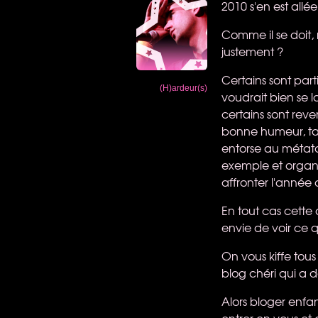
2010 s'en est allée,
Comme il se doit, 
justement ?
Certains sont par
(H)ardeur(s)
voudrait bien se l
certains sont reve
bonne humeur, tan
entorse au métata
exemple et organi
affronter l'anné
En tout cas cette
envie de voir ce
On vous kiffe tou
blog chéri qui a d
Alors bloger enfant
entrer en vous et