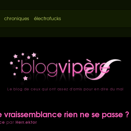
chroniques
électrofucks
Le blog de ceux qui ont assez d'amis pour en dire du mal
accueil
e vraissemblance rien ne se passe ?
ce
Herr.ektor
par